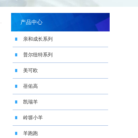
产品中心
亲和成长系列
普尔纽特系列
美可欧
蓓佑高
凯瑞羊
岭塬小羊
羊跑跑