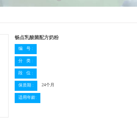
1
2
3
4
5
畅点乳酸菌配方奶粉
编 号 :
分 类 :
段 位 :
24个月
保质期 :
适用年龄: