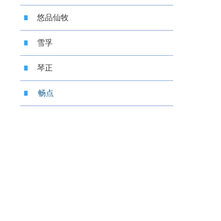
悠品仙牧
雪孚
琴正
畅点